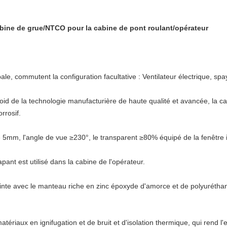
bine de grue/NTCO pour la cabine de pont roulant/opérateur
le, commutent la configuration facultative : Ventilateur électrique, spay
oid de la technologie manufacturière de haute qualité et avancée, la cab
rrosif.
e 5mm, l'angle de vue ≥230°, le transparent ≥80% équipé de la fenêtre i
pant est utilisé dans la cabine de l'opérateur.
einte avec le manteau riche en zinc époxyde d'amorce et de polyuréthan
matériaux en ignifugation et de bruit et d'isolation thermique, qui rend l