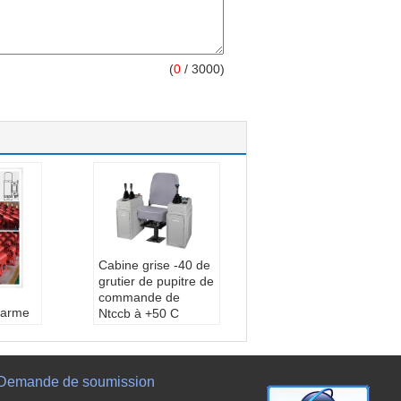
(
0
/ 3000)
Cabine grise -40 de
grutier de pupitre de
commande de
alarme
Ntccb à +50 C
couleur:
gris
nte
modèle:
NTCCB
bine
température:
-40 à
nt
+50 C
Demande de soumission
:
Président: