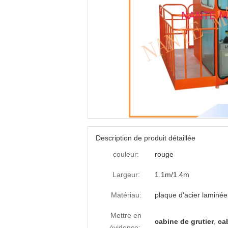
Description de produit détaillée
couleur:
rouge
Largeur:
1.1m/1.4m
Matériau:
plaque d'acier laminée 
Mettre en
cabine de grutier
,
ca
évidence: