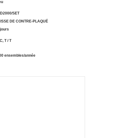
eu
D2000/SET
ISSE DE CONTRE-PLAQUÉ
 jours
 C, T / T
00 ensembles/année