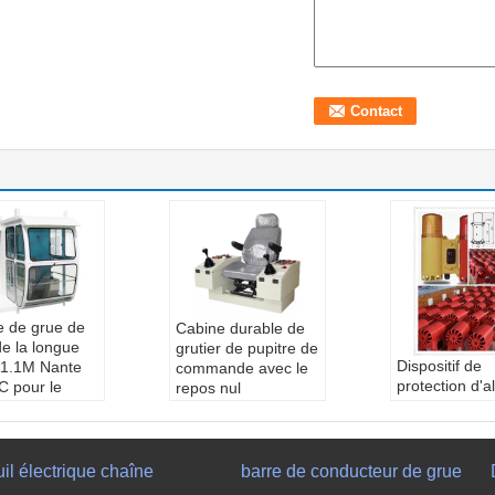
e de grue de
Cabine durable de
de la longue
grutier de pupitre de
Dispositif de
 1.1M Nante
commande avec le
protection d'
 pour le
repos nul
de bruit et de
le de pont
d'automobile
lumière de Na
t
couleur:
gris
NTBC-8 de ca
ur:
blanc
modèle:
NTCCA
de pont roula
le:
NTCHC
température:
-40 à
uil électrique chaîne
barre de conducteur de grue
Alimentation
ur:
1.1m/1.4m
+50 C