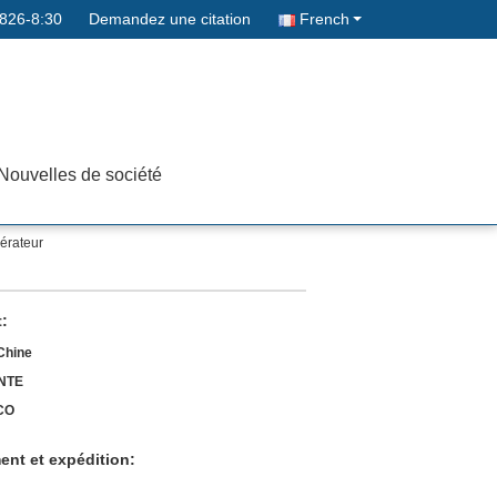
826-8:30
Demandez une citation
French
Nouvelles de société
érateur
t:
Chine
NTE
CO
ent et expédition: