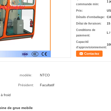
1 j
commande min:
Prix:
US
Détails d'emballage:
CA
Délai de livraison:
15
Conditions de
L /
paiement:
Capacité
10
d'approvisionnement:
Contactez
modèle:
NTCO
Président:
Facultatif
à froid
bine de grue mobile