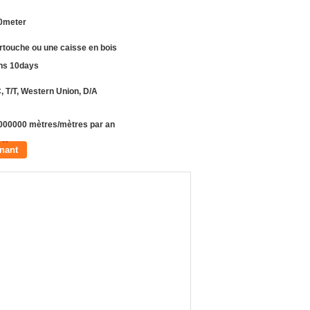
0meter
rtouche ou une caisse en bois
ns 10days
, T/T, Western Union, D/A
000000 mètres/mètres par an
nant