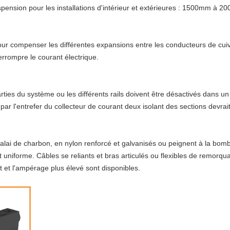
spension pour les installations d'intérieur et extérieures : 1500mm à 
ur compenser les différentes expansions entre les conducteurs de cuivr
errompre le courant électrique.
arties du système ou les différents rails doivent être désactivés dans u
r l'entrefer du collecteur de courant deux isolant des sections devrait 
balai de charbon, en nylon renforcé et galvanisés ou peignent à la bomb
 uniforme. Câbles se reliants et bras articulés ou flexibles de remorqu
t et l'ampérage plus élevé sont disponibles.