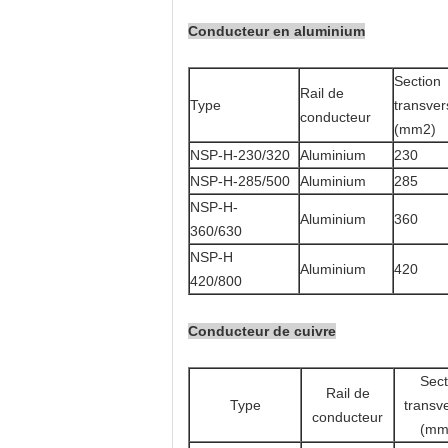
Conducteur en aluminium
Section
Rail de
Type
transver
conducteur
(mm2)
NSP-H-230/320
Aluminium
230
NSP-H-285/500
Aluminium
285
NSP-H-
Aluminium
360
360/630
NSP-H
Aluminium
420
420/800
Conducteur de cuivre
Sect
Rail de
Type
transv
conducteur
(mm