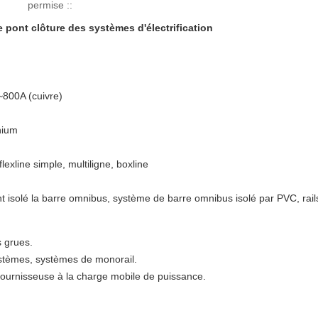
permise ::
 pont clôture des systèmes d'électrification
800A (cuivre)
nium
lexline simple, multiligne, boxline
 isolé la barre omnibus,
système de barre omnibus isolé par
PVC
,
rai
s grues.
ystèmes, systèmes de monorail.
ournisseuse à la charge mobile de puissance.