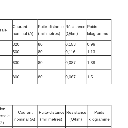
Courant
Fuite-distance
Résistance
Poids
sale
nominal (A)
(millimètres)
(Q/km)
kilogramme
320
80
0,153
0,96
500
80
0,116
1,13
630
80
0,087
1,38
800
80
0,067
1,5
ion
Courant
Fuite-distance
Résistance
Poids
ersale
nominal (A)
(millimètres)
(Q/km)
kilogramme
2)