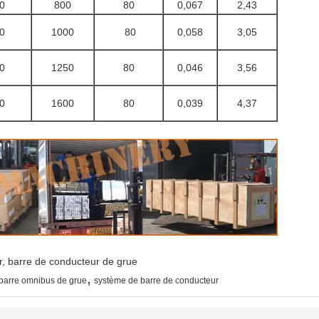
0
800
80
0,067
2,43
0
1000
80
0,058
3,05
0
1250
80
0,046
3,56
0
1600
80
0,039
4,37
r, barre de conducteur de grue
,
barre omnibus de grue
système de barre de conducteur