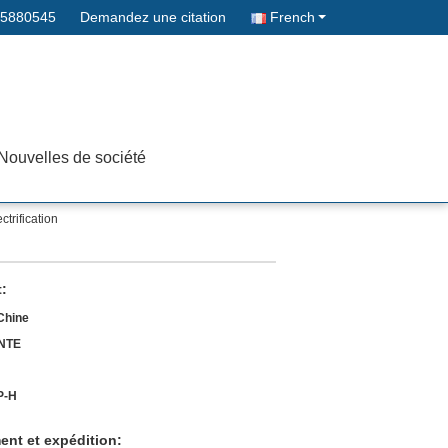
05880545
Demandez une citation
French
Nouvelles de société
trification
t:
Chine
NTE
P-H
ent et expédition: