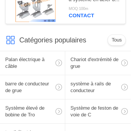
feston pour les câbles
MOQ:100m
plats
CONTACT
Catégories populaires
Tous
Palan électrique à
Chariot d'extrémité de
câble
grue
barre de conducteur
système à rails de
de grue
conducteur
Système élevé de
Système de feston de
bobine de Tro
voie de C