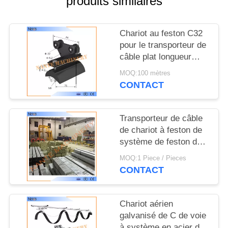
produits similaires
COMPANY
NEWS
Chariot au feston C32
pour le transporteur de
PLAN
câble plat longueur
32mm*30mm*1.5mm
DU
MOQ:100 mètres
de 4m ou de 6m
CONTACT
SITE
PRIVACY
Transporteur de câble
de chariot à feston de
POLICY
système de feston de
voie de la résistance à
MOQ:1 Piece / Pieces
la corrosion C
CONTACT
Chariot aérien
galvanisé de C de voie
à système en acier de