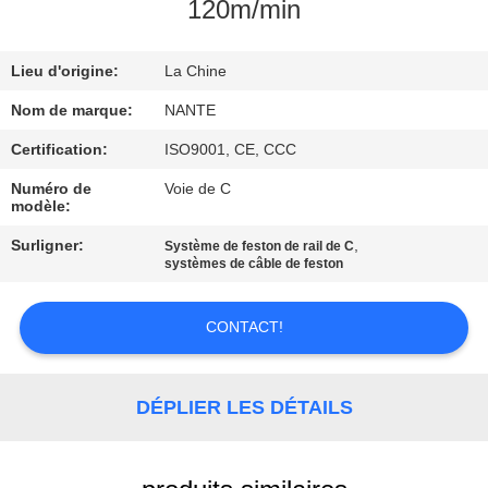
L'USINE
120m/min
Lieu d'origine:
La Chine
CONTRÔLE
DE
Nom de marque:
NANTE
LA
Certification:
ISO9001, CE, CCC
QUALITÉ
Numéro de
Voie de C
modèle:
Surligner:
,
Système de feston de rail de C
NOUS
systèmes de câble de feston
CONTACTER
CONTACT!
DEMANDEZ
UNE
DÉPLIER LES DÉTAILS
CITATION