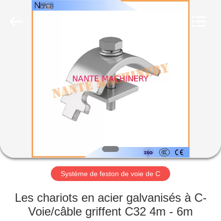
Shaoxing
Nante
Lifting
Eqiupment
Co.,Ltd..
All
Rights
Reserved.
ACCUEIL
PRODUITS
A
PROPOS
DE
NOUS
Système de feston de voie de C
VISITE
Les chariots en acier galvanisés à C-
DE
Voie/câble griffent C32 4m - 6m