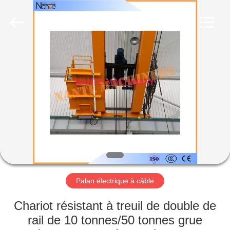
Shaoxing
Nante
Lifting
Eqiupment
Co.,Ltd..
All
Rights
Reserved.
ACCUEIL
PRODUITS
A
PROPOS
DE
NOUS
Palan électrique à câble
VISITE
Chariot résistant à treuil de double de
DE
rail de 10 tonnes/50 tonnes grue