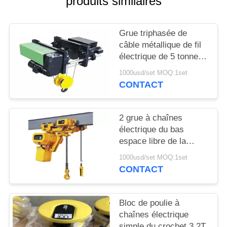
produits similaires
COMPANY
NEWS
Grue triphasée de
câble métallique de fil
PLAN
électrique de 5 tonnes
de l'Europe de bas
DU
1000usd/set MOQ:1set
espace libre
CONTACT
SITE
PRIVACY
2 grue à chaînes
électrique du bas
POLICY
espace libre de la
tonne 3m 220v
1000usd/set MOQ:1set
CONTACT
Bloc de poulie à
chaînes électrique
simple du crochet 3.2T