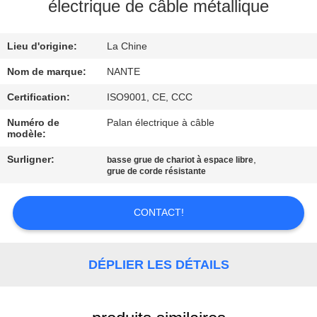
L'USINE
électrique de câble métallique
Lieu d'origine:
La Chine
CONTRÔLE
DE
Nom de marque:
NANTE
LA
Certification:
ISO9001, CE, CCC
QUALITÉ
Numéro de
Palan électrique à câble
modèle:
Surligner:
,
basse grue de chariot à espace libre
NOUS
grue de corde résistante
CONTACTER
CONTACT!
DEMANDEZ
UNE
DÉPLIER LES DÉTAILS
CITATION