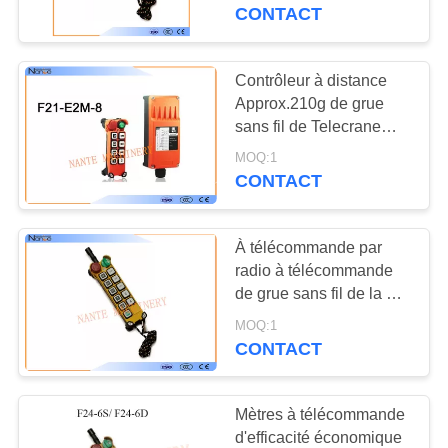
L'USINE
de grue
CONTACT
CONTRÔLE
Contrôleur à distance
DE
Approx.210g de grue
sans fil de Telecrane
LA
160 x 50 x 50 millimètres
MOQ:1
QUALITÉ
CONTACT
NOUS
À télécommande par
CONTACTER
radio à télécommande
de grue sans fil de la CE
pour des grues
DEMANDEZ
MOQ:1
CONTACT
UNE
CITATION
Mètres à télécommande
d'efficacité économique