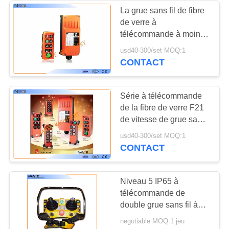
La grue sans fil de fibre
de verre à
télécommande à moins
de 100 millimètres
usd40-300/set MOQ:1
choisissent la vitesse
CONTACT
F21-E2S
Série à télécommande
de la fibre de verre F21
de vitesse de grue sans
fil de Telecrane seule
usd40-300/set MOQ:1
CONTACT
Niveau 5 IP65 à
télécommande de
double grue sans fil à
télécommande de
negotiable MOQ:1 jeu
manette