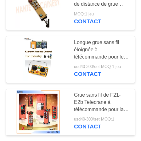
COMPANY
de distance de grue
sans fil industrielle 100
NEWS
MOQ:1 jeu
CONTACT
PLAN
DU
Longue grue sans fil
éloignée à
SITE
télécommande pour le
matériel de levage
usd40-300/set MOQ:1 jeu
industriel
PRIVACY
CONTACT
POLICY
Grue sans fil de F21-
E2b Telecrane à
télécommande pour la
grue 200x85x60mm
usd40-300/set MOQ:1
CONTACT