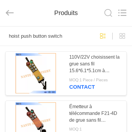
Shaoxing
Nante
Lifting
Produits
Eqiupment
Co.,Ltd..
All
Rights
Reserved.
ACCUEIL
hoist push button switch
PRODUITS
110V/22V choisissent la
grue sans fil
A
15.6*6.1*5.1cm à
PROPOS
télécommande de
MOQ:1 Piece / Pieces
vitesse
DE
CONTACT
NOUS
Émetteur à
télécommande F21-4D
VISITE
de grue sans fil
DE
industrielle universelle
MOQ:1