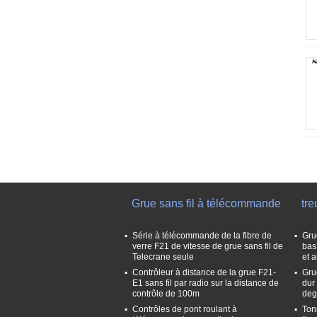
Grue sans fil à télécommande
tre
Série à télécommande de la fibre de
Gru
verre F21 de vitesse de grue sans fil de
bas
Telecrane seule
et a
Contrôleur à distance de la grue F21-
Gru
E1 sans fil par radio sur la distance de
dur
contrôle de 100m
deg
Contrôles de pont roulant à
Ton