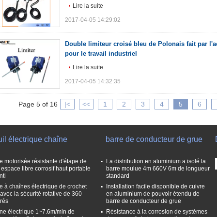
Lire la suite
2017-04-05 14:29:02
Double limiteur croisé bleu de Polonais fait par l'a
pour le travail industriel
Lire la suite
2017-04-05 14:32:35
Page 5 of 16
|<
<<
1
2
3
4
5
6
uil électrique chaîne
barre de conducteur de grue
e motorisée résistante d'étape de
La distribution en aluminium a isolé la
 espace libre corrosif haut portable
barre moulue 4m 660V 6m de longueur
nti
standard
e à chaînes électrique de crochet
Installation facile disponible de cuivre
 avec la sécurité rotative de 360
en aluminium de pouvoir étendu de
rés
barre de conducteur de grue
ne électrique 1~7.6m/min de
Résistance à la corrosion de systèmes