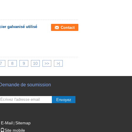
cier galvanisé utilisé
Contact
7
8
9
10
>>
>|
Demande de soumission
Envoyez
E-Mail
Sitemap
|
Site mobile