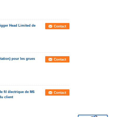
igger Head Limited de
Contact
tation) pour les grues
Contact
e fil électrique de M6
Contact
du client