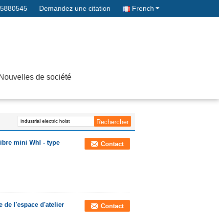
05880545
Demandez une citation
French
Nouvelles de société
ibre mini Whl - type
Contact
 de l'espace d'atelier
Contact